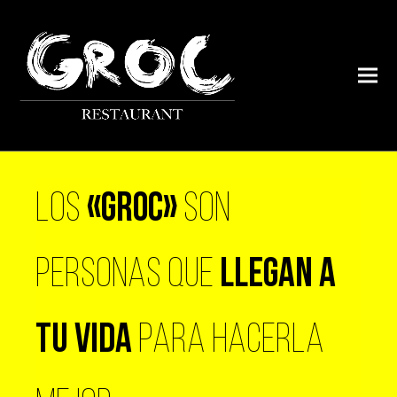
LOS
«GROC»
SON
PERSONAS QUE
LLEGAN A
TU VIDA
PARA HACERLA