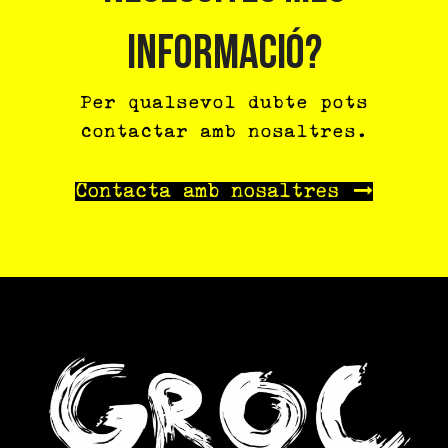
INFORMACIÓ?
Per qualsevol dubte pots
contactar amb nosaltres.
Contacta amb nosaltres