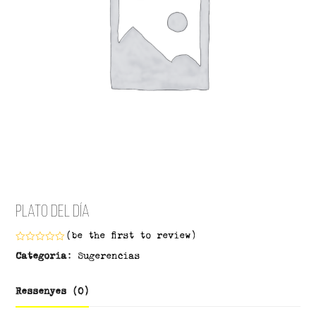
Plato del día
(
be the first to review
)
Puntuat
Categoria:
Sugerencias
amb
0
de
5
Ressenyes (0)