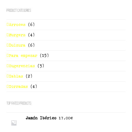
Product Categories
Arroces
(6)
Burgers
(4)
Dulzura
(6)
Para empezar
(15)
Sugerencias
(3)
Tablas
(2)
Torradas
(4)
Top Rated Products
Jamón Ibérico
17.00
€