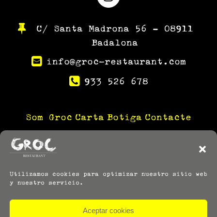
Instagram
C/ Santa Madrona 56 – 08911
Badalona
info@groc-restaurant.com
933 526 678
Som Groc
Carta
Botiga
Contacte
Utilizamos cookies para optimizar nuestro sitio web
y nuestro servicio.
Aceptar cookies