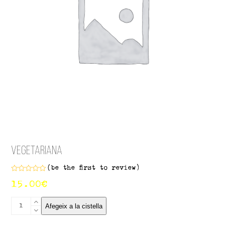
Vegetariana
(
be the first to review
)
Puntuat
15.00
€
amb
0
de
quantitat
5
Afegeix a la cistella
de
Vegetariana