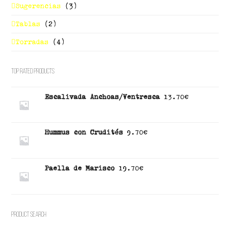
Sugerencias
(3)
Tablas
(2)
Torradas
(4)
Top Rated Products
Escalivada Anchoas/Ventresca
13.70
€
Hummus con Crudités
9.70
€
Paella de Marisco
19.70
€
Product Search