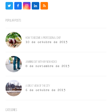
Twitter
Facebook
Instagram
LinkedIn
RSS
Popular Posts
How To Become a Professional Chef
10 de octubre de 2013
Jamming Out With My New Kicks!
8 de noviembre de 2013
A Great View Of the City
6 de octubre de 2013
Categories