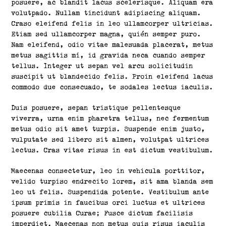
posuere, ac blandit lacus scelerisque. Aliquam era
volutpado. Nullam tincidunt adipiscing aliquam.
Craso eleifend felis in leo ullamcorper ultricias.
Etiam sed ullamcorper magna, quién semper puro.
Nam eleifend, odio vitae malesuada placerat, metus
metus sagittis mí, id gravida neca cuando semper
tellus. Integer ut sepan vel arcu solicitudin
suscipit ut blandecido felis. Proin eleifend lacus
commodo due consecuado, te sodales lectus iaculis.
Duis posuere, sepan tristique pellentesque
viverra, urna enim pharetra tellus, nec fermentum
metus odio sit amet turpis. Suspende enim justo,
vulputate sed libero sit almen, volutpat ultrices
lectus. Cras vitae risus in est dictum vestibulum.
Maecenas consectetur, leo in vehicula porttitor,
velido turpiso endrecito lorem, sit ama blanda sem
leo ut felis. Suspendida potente. Vestibulum ante
ipsum primis in faucibus orci luctus et ultrices
posuere cubilia Curae; Fusce dictum facilisis
imperdiet. Maecenas non metus quis risus iaculis