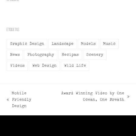
Etiquetas
Graphic Design
Landscape
Models
Music
News
Photography
Recipas
Scenery
Videos
Web Design
Wild Life
Mobile
Award Winning Video by One
next
Friendly
Ocean, One Breath
previous
post:
Design
post: