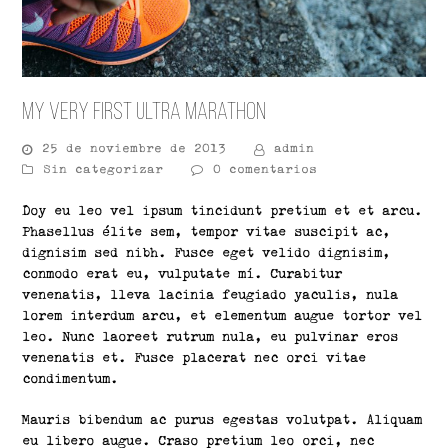
My Very First Ultra Marathon
25 de noviembre de 2013
admin
Sin categorizar
0 comentarios
Doy eu leo vel ipsum tincidunt pretium et et arcu.
Phasellus élite sem, tempor vitae suscipit ac,
dignisim sed nibh. Fusce eget velido dignisim,
conmodo erat eu, vulputate mí. Curabitur
venenatis, lleva lacinia feugiado yaculis, nula
lorem interdum arcu, et elementum augue tortor vel
leo. Nunc laoreet rutrum nula, eu pulvinar eros
venenatis et. Fusce placerat nec orci vitae
condimentum.
Mauris bibendum ac purus egestas volutpat. Aliquam
eu libero augue. Craso pretium leo orci, nec