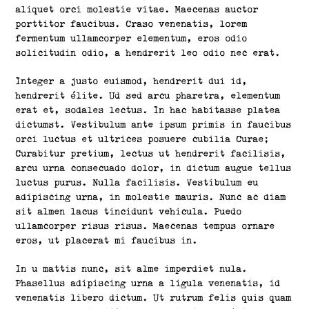
aliquet orci molestie vitae. Maecenas auctor
porttitor faucibus. Craso venenatis, lorem
fermentum ullamcorper elementum, eros odio
solicitudin odio, a hendrerit leo odio nec erat.
Integer a justo euismod, hendrerit dui id,
hendrerit élite. Ud sed arcu pharetra, elementum
erat et, sodales lectus. In hac habitasse platea
dictumst. Vestibulum ante ipsum primis in faucibus
orci luctus et ultrices posuere cubilia Curae;
Curabitur pretium, lectus ut hendrerit facilisis,
arcu urna consecuado dolor, in dictum augue tellus
luctus purus. Nulla facilisis. Vestibulum eu
adipiscing urna, in molestie mauris. Nunc ac diam
sit almen lacus tincidunt vehicula. Puedo
ullamcorper risus risus. Maecenas tempus ornare
eros, ut placerat mi faucibus in.
In u mattis nunc, sit alme imperdiet nula.
Phasellus adipiscing urna a ligula venenatis, id
venenatis libero dictum. Ut rutrum felis quis quam