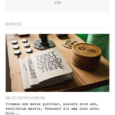
admin
Related Posts
Don’t Just Stand There, Do Something!
Vivamus sed metus pulvinar, posuere enim sed,
vestibulum mauris. Praesent sit ama nunc arcu.
Duis…