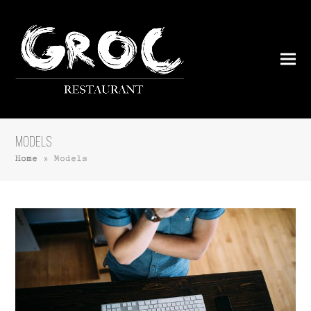
Models
Home
»
Models