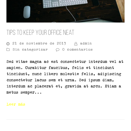
Tips To Keep Your Office Neat
21 de noviembre de 2013
admin
Sin categorizar
0 comentarios
Sed vitae magna ac est consectetur interdum vel at
sapien. Curabitur faucibus, felis et tincidunt
tincidunt, nunc libero molestie felis, adipiscing
consectetur lacus sem et urna. Sed ipsum diam,
interdum ac placerat et, gravida at arcu. Etiam a
metus semper…
Leer más