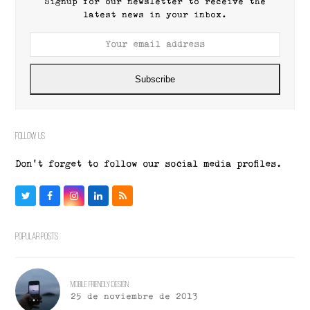
Signup for our newsletter to receive the
latest news in your inbox.
Your
email
address
Subscribe
Follow Us
Don't forget to follow our social media profiles.
Twitter
Facebook
Instagram
LinkedIn
RSS
Popular Posts
Mobile Friendly Design
25 de noviembre de 2013