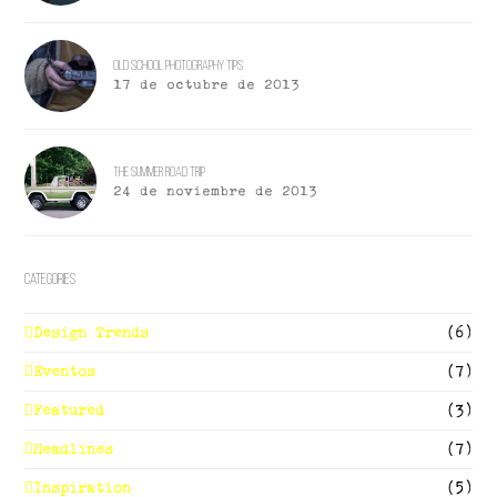
Old School Photography Tips
17 de octubre de 2013
The Summer Road Trip
24 de noviembre de 2013
Categories
Design Trends
(6)
Eventos
(7)
Featured
(3)
Headlines
(7)
Inspiration
(5)